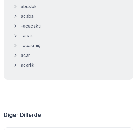
abusluk
acaba
-acacaktı
-acak
-acakmış
acar
acarlık
Diger Dillerde