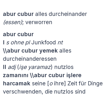
abur cubur
alles durcheinander
(essen)
; verworren
abur cubur
I
s
ohne pl
Junkfood
nt
\\abur cubur yemek
alles
durcheinanderessen
II
adj
(
işe yaramaz
) nutzlos
zamanını \\abur cubur işlere
harcamak
seine [
o
ihre] Zeit für Dinge
verschwenden, die nutzlos sind