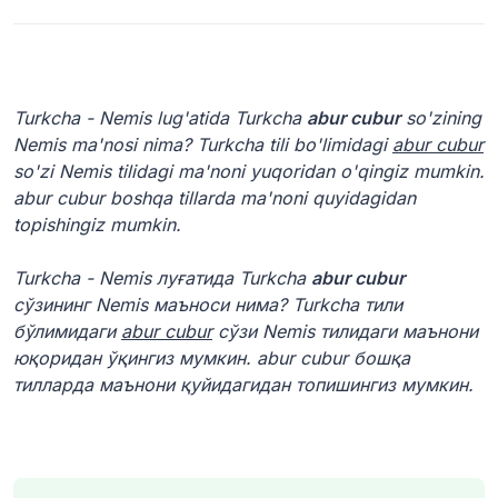
Turkcha - Nemis lug'atida Turkcha
abur cubur
so'zining
Nemis ma'nosi nima? Turkcha tili bo'limidagi
abur cubur
so'zi Nemis tilidagi ma'noni yuqoridan o'qingiz mumkin.
abur cubur boshqa tillarda ma'noni quyidagidan
topishingiz mumkin.
Turkcha - Nemis луғатида Turkcha
abur cubur
сўзининг Nemis маъноси нима? Turkcha тили
бўлимидаги
abur cubur
сўзи Nemis тилидаги маънони
юқоридан ўқингиз мумкин. abur cubur бошқа
тилларда маънони қуйидагидан топишингиз мумкин.