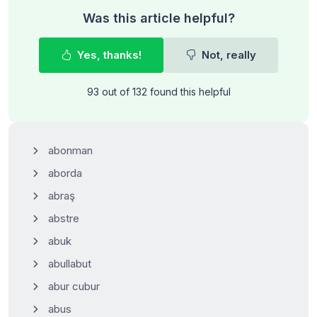
Was this article helpful?
Yes, thanks!
Not, really
93 out of 132 found this helpful
abonman
aborda
abraş
abstre
abuk
abullabut
abur cubur
abus