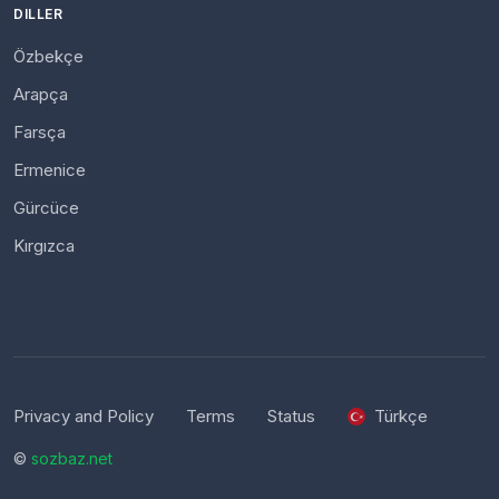
DILLER
Özbekçe
Arapça
Farsça
Ermenice
Gürcüce
Kırgızca
Privacy and Policy
Terms
Status
Türkçe
©
sozbaz.net