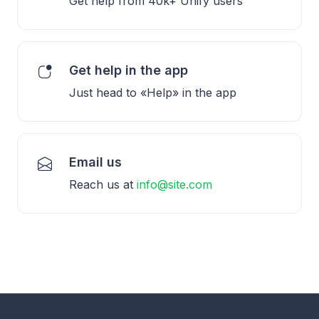
Get help from 40k+ Unify users
Get help in the app
Just head to «Help» in the app
Email us
Reach us at
info@site.com