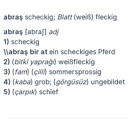
abraş
scheckig;
Blatt
(weiß) fleckig
abraş
[abraʃ]
adj
1)
scheckig
\\abraş bir at
ein scheckiges Pferd
2)
(
bitki yaprağı
) weißfleckig
3)
(
fam
) (
çilli
) sommersprossig
4)
(
kaba
) grob; (
görgüsüz
) ungebildet
5)
(
çarpık
) schief