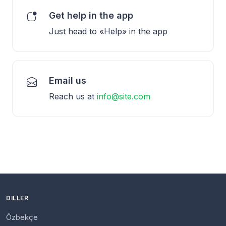
Get help in the app
Just head to «Help» in the app
Email us
Reach us at
info@site.com
DILLER
Özbekçe