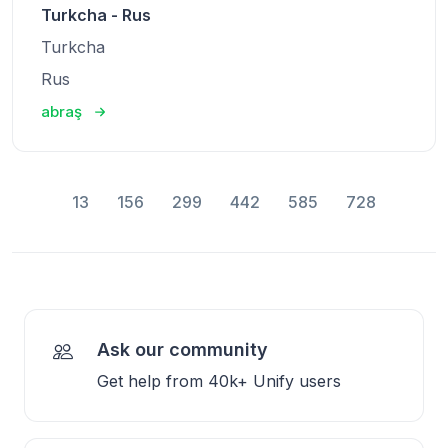
Turkcha - Rus
Turkcha
Rus
abraş
13
156
299
442
585
728
Ask our community
Get help from 40k+ Unify users