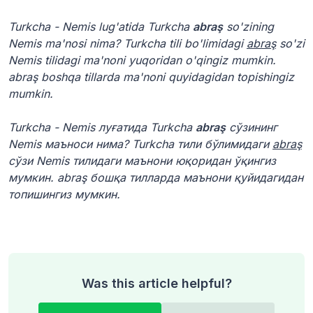
Turkcha - Nemis lug'atida Turkcha
abraş
so'zining
Nemis ma'nosi nima? Turkcha tili bo'limidagi
abraş
so'zi
Nemis tilidagi ma'noni yuqoridan o'qingiz mumkin.
abraş boshqa tillarda ma'noni quyidagidan topishingiz
mumkin.
Turkcha - Nemis луғатида Turkcha
abraş
сўзининг
Nemis маъноси нима? Turkcha тили бўлимидаги
abraş
сўзи Nemis тилидаги маънони юқоридан ўқингиз
мумкин. abraş бошқа тилларда маънони қуйидагидан
топишингиз мумкин.
Was this article helpful?