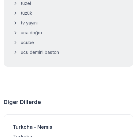
tüzel
tüzük
tv yayını
uca doğru
ucube
ucu demirli baston
Diger Dillerde
Turkcha - Nemis
Turkcha