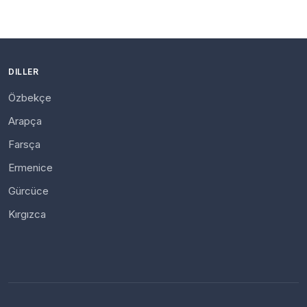
DILLER
Özbekçe
Arapça
Farsça
Ermenice
Gürcüce
Kırgızca