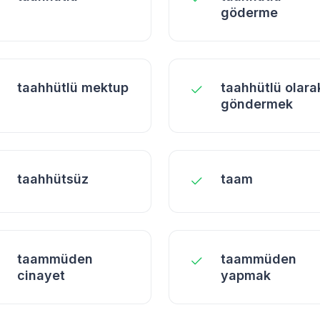
göderme
taahhütlü mektup
taahhütlü olara
göndermek
taahhütsüz
taam
taammüden
taammüden
cinayet
yapmak