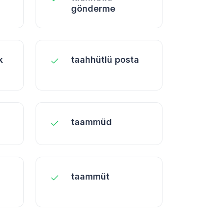
gönderme
k
taahhütlü posta
taammüd
taammüt