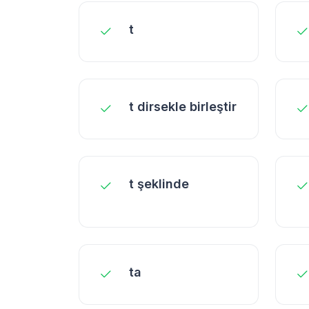
t
t dirsekle birleştir
t şeklinde
ta