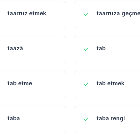
taarruz etmek
taarruza geçm
taazä
tab
tab etme
tab etmek
taba
taba rengi