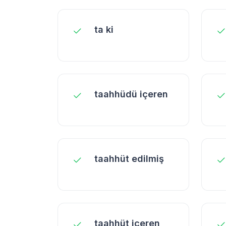
ta ki
taahhüdü içeren
taahhüt edilmiş
taahhüt içeren