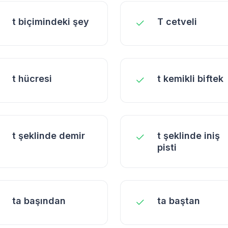
t biçimindeki şey
T cetveli
t hücresi
t kemikli biftek
t şeklinde demir
t şeklinde iniş
pisti
ta başından
ta baştan