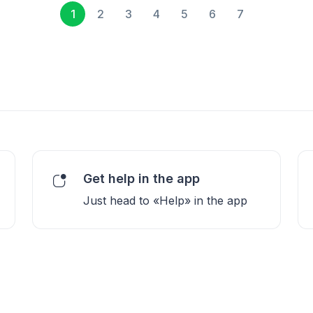
1
2
3
4
5
6
7
Get help in the app
Just head to «Help» in the app