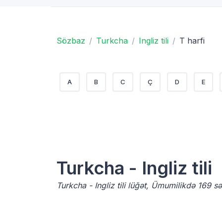
Sözbaz
Turkcha
Ingliz tili
T harfi
A
B
C
Ç
D
E
Turkcha - Ingliz tili
Turkcha - Ingliz tili lüğət, Ümumilikdə 169 s