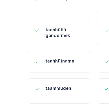
taahhütlü
göndermek
taahhütname
taammüden