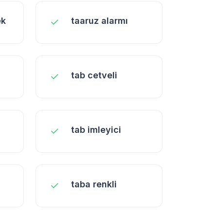
ek
taaruz alarmı
tab cetveli
tab imleyici
taba renkli