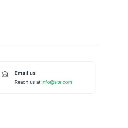
Email us
Reach us at
info@site.com