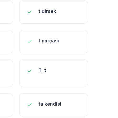
t dirsek
t parçası
T, t
ta kendisi