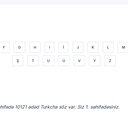
F
G
H
I
İ
J
K
L
M
Ş
T
U
Ü
V
Y
Z
əhifədə 10121 ədəd Turkcha söz var. Siz 1. səhifədəsiniz.