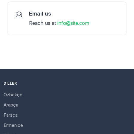
Email us
Reach us at
info@site.com
DILLER
Özbekçe
Arapça
Farsça
Ermenice