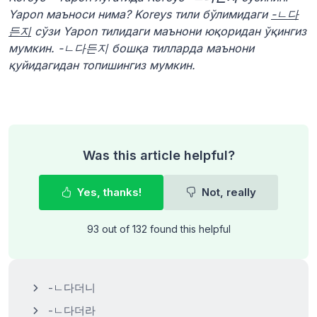
Yapon маъноси нима? Koreys тили бўлимидаги
-ㄴ다
든지
сўзи Yapon тилидаги маънони юқоридан ўқингиз
мумкин. -ㄴ다든지 бошқа тилларда маънони
қуйидагидан топишингиз мумкин.
Was this article helpful?
Yes, thanks!
Not, really
93 out of 132 found this helpful
-ㄴ다더니
-ㄴ다더라