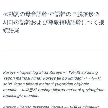
≪動詞の母音語幹·ㄹ語幹のㄹ脱落形·계
시다の語幹および尊敬補助語幹につく接
続語尾
Koreys - Yapon lug'atida Koreys
-ㄴ다든지
so'zining
Yapon ma'nosi nima? Koreys tili bo'limidagi
-ㄴ다든지
so'zi Yapon tilidagi ma'noni yuqoridan o'qingiz
mumkin. -ㄴ다든지 boshqa tillarda ma'noni quyidagidan
topishingiz mumkin.
Koreys - Yapon луғатида Koreys
-ㄴ다든지
сўзининг