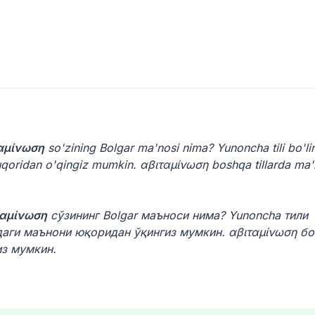
αμίνωση
so'zining Bolgar ma'nosi nima? Yunoncha tili bo'li
yuqoridan o'qingiz mumkin. αβιταμίνωση boshqa tillarda ma'
ταμίνωση
сўзининг Bolgar маъноси нима? Yunoncha тили
даги маънони юқоридан ўқингиз мумкин. αβιταμίνωση б
из мумкин.