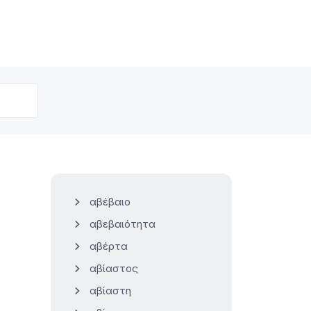
αβέβαιο
αβεβαιότητα
αβέρτα
αβίαστος
αβίαστη