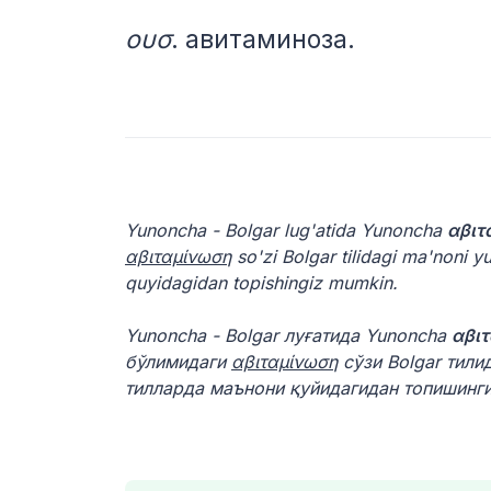
ουσ
. авитаминоза.
Yunoncha - Bolgar lug'atida Yunoncha
αβιτ
αβιταμίνωση
so'zi Bolgar tilidagi ma'noni 
quyidagidan topishingiz mumkin.
Yunoncha - Bolgar луғатида Yunoncha
αβι
бўлимидаги
αβιταμίνωση
сўзи Bolgar тили
тилларда маънони қуйидагидан топишинг