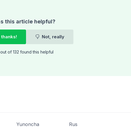
 this article helpful?
 thanks!
Not, really
out of 132 found this helpful
Yunoncha
Rus