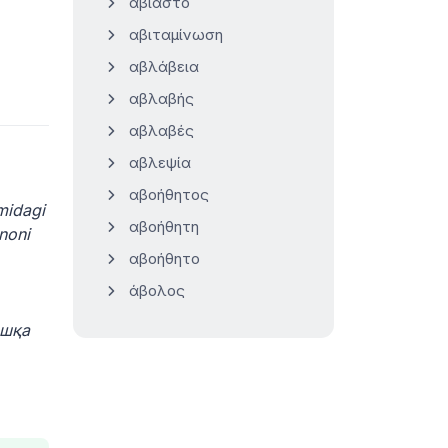
αβίαστο
αβιταμίνωση
αβλάβεια
αβλαβής
αβλαβές
αβλεψία
αβοήθητος
midagi
αβοήθητη
noni
αβοήθητο
άβολος
ошқа