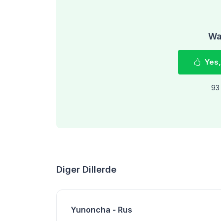
Was
Yes,
93 
Diger Dillerde
Yunoncha - Rus