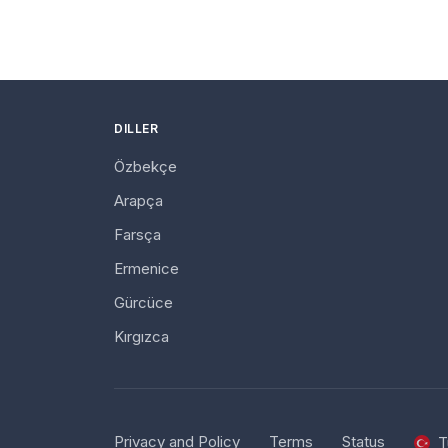
DILLER
Özbekçe
Arapça
Farsça
Ermenice
Gürcüce
Kırgızca
Privacy and Policy
Terms
Status
T