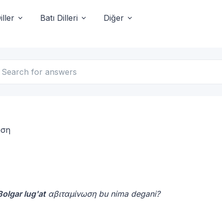
ller
Batı Dilleri
Diğer
ωση
olgar lug'at
αβιταμίνωση bu nima degani?