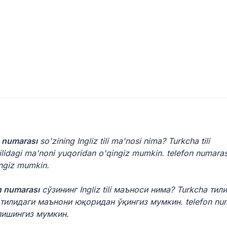
n numarası
so'zining Ingliz tili ma'nosi nima? Turkcha tili
i tilidagi ma'noni yuqoridan o'qingiz mumkin. telefon numaras
ingiz mumkin.
n numarası
сўзининг Ingliz tili маъноси нима? Turkcha тили
ili тилидаги маънони юқоридан ўқингиз мумкин. telefon nu
пишингиз мумкин.