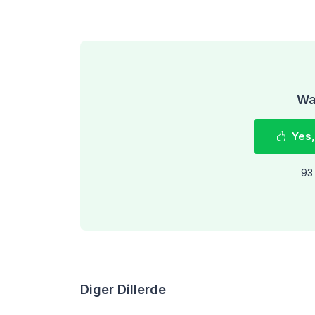
Was
Yes,
93 
Diger Dillerde