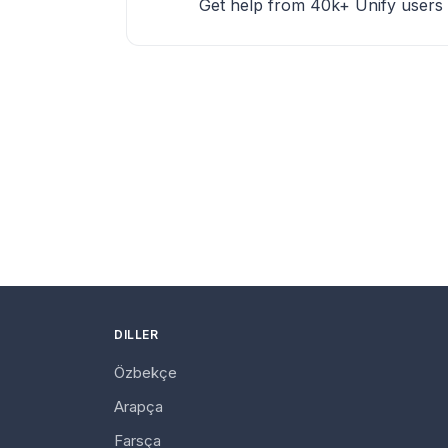
Get help from 40k+ Unify users
DILLER
Özbekçe
Arapça
Farsça