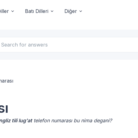
ller
Batı Dilleri
Diğer
marası
sı
gliz tili lug'at
telefon numarası bu nima degani?