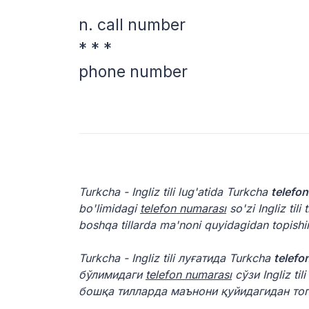
n.
call number
* * *
phone number
Turkcha - Ingliz tili lug'atida Turkcha
telefo
bo'limidagi
telefon numarası
so'zi Ingliz til
boshqa tillarda ma'noni quyidagidan topish
Turkcha - Ingliz tili луғатида Turkcha
telefo
бўлимидаги
telefon numarası
сўзи Ingliz t
бошқа тилларда маънони қуйидагидан то