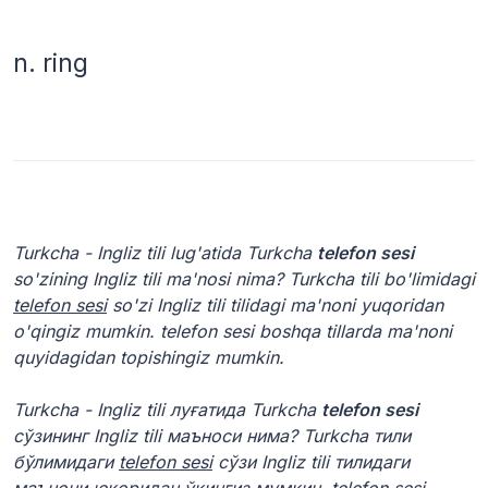
n.
ring
Turkcha - Ingliz tili lug'atida Turkcha
telefon sesi
so'zining Ingliz tili ma'nosi nima? Turkcha tili bo'limidagi
telefon sesi
so'zi Ingliz tili tilidagi ma'noni yuqoridan
o'qingiz mumkin. telefon sesi boshqa tillarda ma'noni
quyidagidan topishingiz mumkin.
Turkcha - Ingliz tili луғатида Turkcha
telefon sesi
сўзининг Ingliz tili маъноси нима? Turkcha тили
бўлимидаги
telefon sesi
сўзи Ingliz tili тилидаги
маънони юқоридан ўқингиз мумкин. telefon sesi