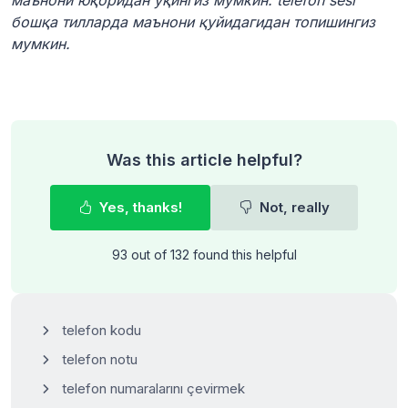
бошқа тилларда маънони қуйидагидан топишингиз
мумкин.
Was this article helpful?
Yes, thanks!
Not, really
93 out of 132 found this helpful
telefon kodu
telefon notu
telefon numaralarını çevirmek