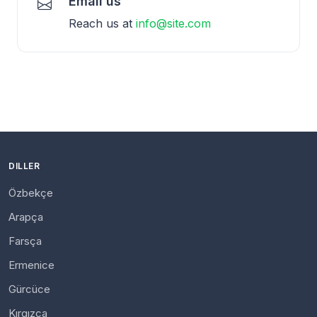
Email us
Reach us at
info@site.com
DILLER
Özbekçe
Arapça
Farsça
Ermenice
Gürcüce
Kırgızca