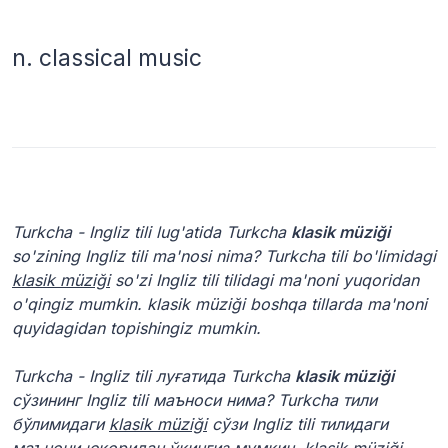
n.
classical music
Turkcha - Ingliz tili lug'atida Turkcha
klasik müziği
so'zining Ingliz tili ma'nosi nima? Turkcha tili bo'limidagi
klasik müziği
so'zi Ingliz tili tilidagi ma'noni yuqoridan
o'qingiz mumkin. klasik müziği boshqa tillarda ma'noni
quyidagidan topishingiz mumkin.
Turkcha - Ingliz tili луғатида Turkcha
klasik müziği
сўзининг Ingliz tili маъноси нима? Turkcha тили
бўлимидаги
klasik müziği
сўзи Ingliz tili тилидаги
маънони юқоридан ўқингиз мумкин. klasik müziği