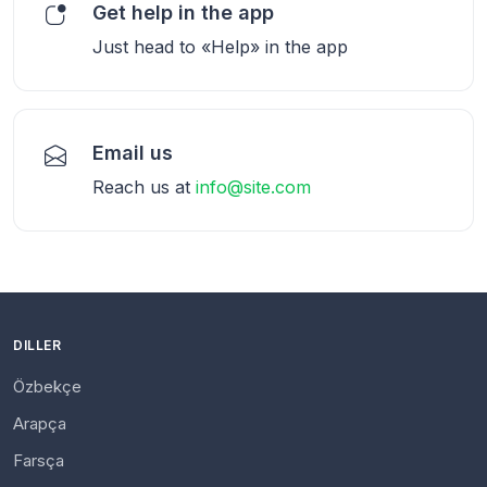
Get help in the app
Just head to «Help» in the app
Email us
Reach us at
info@site.com
DILLER
Özbekçe
Arapça
Farsça