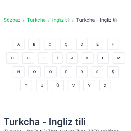
Sözbaz
Turkcha
Ingliz tili
Turkcha - Ingliz tili
A
B
C
Ç
D
E
F
G
H
I
İ
J
K
L
M
N
O
Ö
P
R
S
Ş
T
U
Ü
V
Y
Z
Turkcha - Ingliz tili