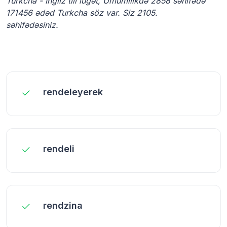
Turkcha - Ingliz tili lüğət, Ümumilikdə 2858 səhifədə
171456 ədəd Turkcha söz var. Siz 2105.
səhifədəsiniz.
rendeleyerek
rendeli
rendzina