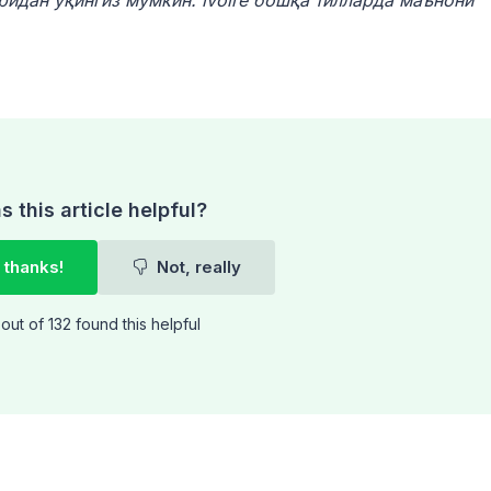
ридан ўқингиз мумкин. ivoire бошқа тилларда маънони
 this article helpful?
 thanks!
Not, really
out of 132 found this helpful