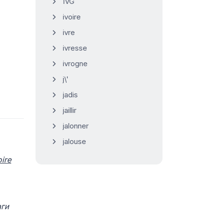
IVG
ivoire
ivre
ivresse
ivrogne
j\'
jadis
jaillir
jalonner
jalouse
oire
аги