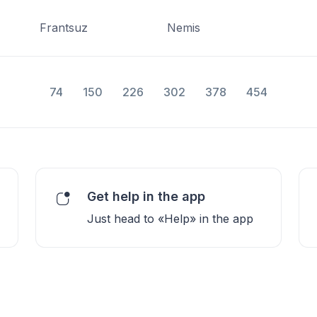
Frantsuz
Nemis
74
150
226
302
378
454
Get help in the app
Just head to «Help» in the app