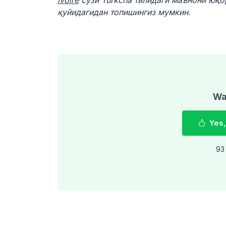
ivoire
сўзи Turkcha тилидаги маънони юқо
қуйидагидан топишингиз мумкин.
Was
Yes,
93 