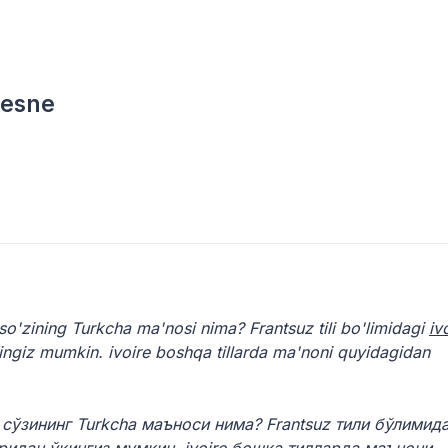
 nesne
so'zining Turkcha ma'nosi nima? Frantsuz tili bo'limidagi
iv
qingiz mumkin. ivoire boshqa tillarda ma'noni quyidagidan
сўзининг Turkcha маъноси нима? Frantsuz тили бўлимид