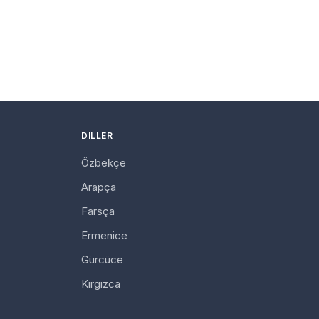
DILLER
Özbekçe
Arapça
Farsça
Ermenice
Gürcüce
Kırgızca