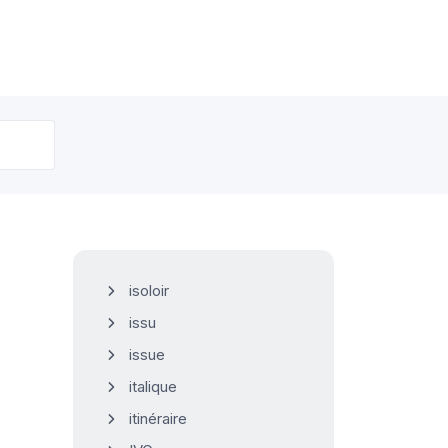
isoloir
issu
issue
italique
itinéraire