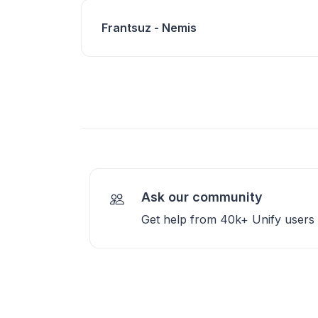
Frantsuz - Nemis
Ask our community
Get help from 40k+ Unify users