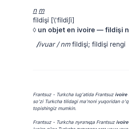
n
m
fildişi
[\'fildiʃi]
◊
un objet en ivoire — fildişi
/
ivuar / nm
fildişi; fildişi rengi
Frantsuz - Turkcha lug'atida Frantsuz
ivoire
so'zi Turkcha tilidagi ma'noni yuqoridan o'
topishingiz mumkin.
Frantsuz - Turkcha луғатида Frantsuz
ivoire