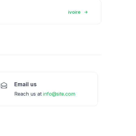
ivoire
Email us
Reach us at
info@site.com