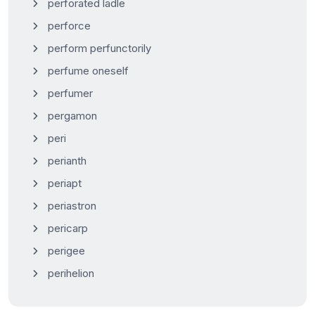
perforated ladle
perforce
perform perfunctorily
perfume oneself
perfumer
pergamon
peri
perianth
periapt
periastron
pericarp
perigee
perihelion