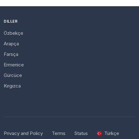
DILLER
Özbekçe
Arapça
Farsça
Ermenice
Gürcüce
Kırgızca
Privacy and Policy
Terms
Status
Türkçe