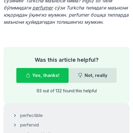
сўзининг Turkcha маъноси нима? Ingliz tili тили
бўлимидаги
perfumer
сўзи Turkcha тилидаги маънони
юқоридан ўқингиз мумкин. perfumer бошқа тилларда
маънони қуйидагидан топишингиз мумкин.
Was this article helpful?
Yes, thanks!
Not, really
93 out of 132 found this helpful
perfectible
perfervid