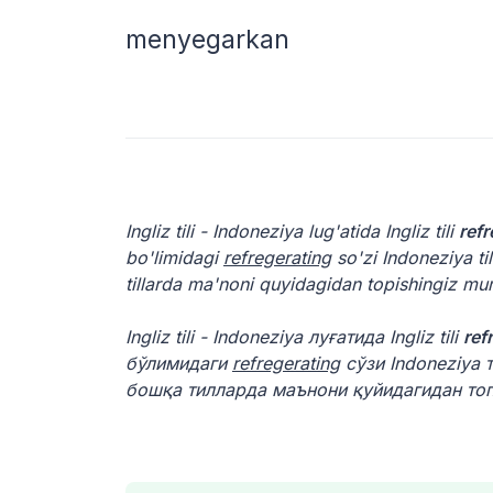
menyegarkan
Ingliz tili - Indoneziya lug'atida Ingliz tili
refr
bo'limidagi
refregerating
so'zi Indoneziya t
tillarda ma'noni quyidagidan topishingiz mu
Ingliz tili - Indoneziya луғатида Ingliz tili
ref
бўлимидаги
refregerating
сўзи Indoneziya 
бошқа тилларда маънони қуйидагидан то