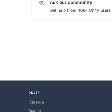
Ask our community
Get help from 40k+ Unify users
DILLER
Özbekçe
Arapça