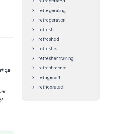
refregerated
refregerating
refregeration
refresh
refreshed
refresher
refresher training
refreshments
oshqa
refrigerant
refrigerated
или
ng