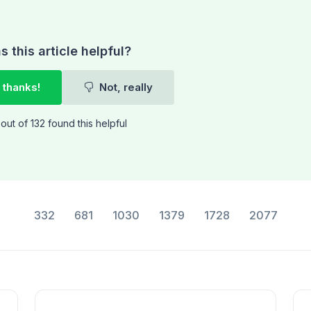
 this article helpful?
 thanks!
Not, really
out of 132 found this helpful
332
681
1030
1379
1728
2077