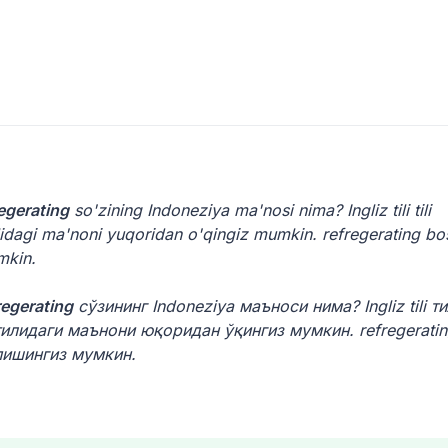
egerating
so'zining Indoneziya ma'nosi nima? Ingliz tili tili
ilidagi ma'noni yuqoridan o'qingiz mumkin. refregerating b
mkin.
regerating
сўзининг Indoneziya маъноси нима? Ingliz tili т
тилидаги маънони юқоридан ўқингиз мумкин. refregerati
пишингиз мумкин.