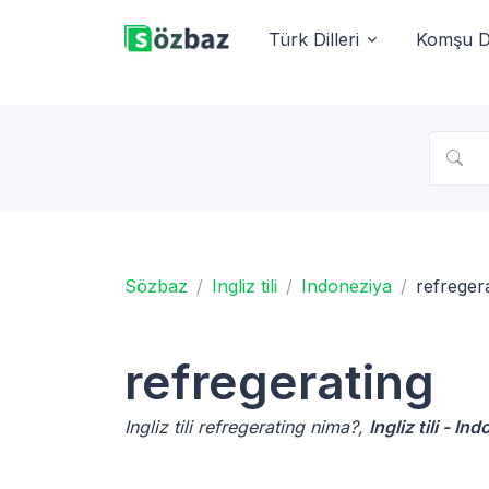
Türk Dilleri
Komşu Di
Sözbaz
Ingliz tili
Indoneziya
refreger
refregerating
Ingliz tili refregerating nima?,
Ingliz tili - In