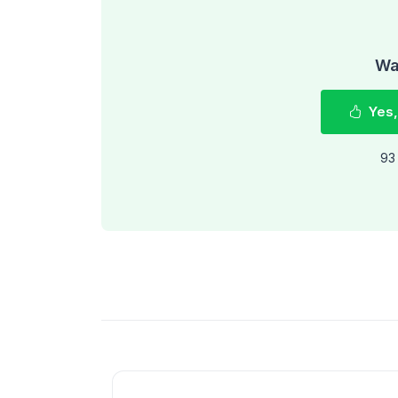
Was
Yes,
93 