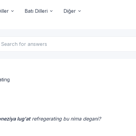
ller
Batı Dilleri
Diğer
ating
doneziya lug'at
refregerating bu nima degani?