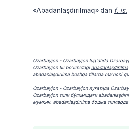
«Abadanlaşdırılmaq» dan
f. is.
Ozarbayjon - Ozarbayjon lug'atida Ozarbay
Ozarbayjon tili bo'limidagi
abadanlaşdırılma
abadanlaşdırılma boshqa tillarda ma'noni q
Ozarbayjon - Ozarbayjon луғатида Ozarba
Ozarbayjon тили бўлимидаги
abadanlaşdırı
мумкин. abadanlaşdırılma бошқа тиллард