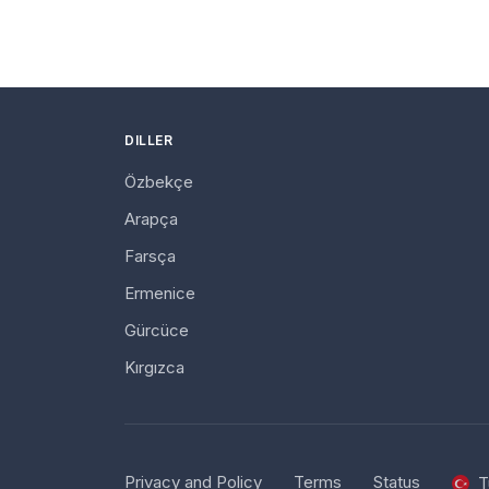
DILLER
Özbekçe
Arapça
Farsça
Ermenice
Gürcüce
Kırgızca
Privacy and Policy
Terms
Status
T