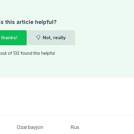
 this article helpful?
 thanks!
Not, really
out of 132 found this helpful
Ozarbayjon
Rus