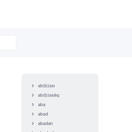
ab(b)ası
ab(b)asılıq
aba
abad
abadan