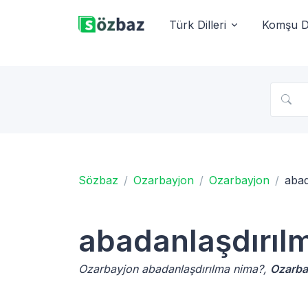
Türk Dilleri
Komşu Di
Sözbaz
Ozarbayjon
Ozarbayjon
abad
abadanlaşdırıl
Ozarbayjon abadanlaşdırılma nima?,
Ozarba