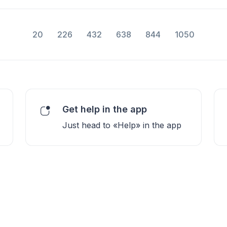
20
226
432
638
844
1050
Get help in the app
Just head to «Help» in the app