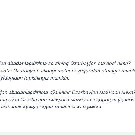
jon
abadanlaşdırılma
so'zining Ozarbayjon ma'nosi nima?
so'zi Ozarbayjon tilidagi ma'noni yuqoridan o'qingiz mumk
uyidagidan topishingiz mumkin.
yjon
abadanlaşdırılma
сўзининг Ozarbayjon маъноси нима
lma
сўзи Ozarbayjon тилидаги маънони юқоридан ўқинги
а маънони қуйидагидан топишингиз мумкин.