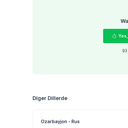
Was
Yes,
93 
Diger Dillerde
Ozarbayjon - Rus