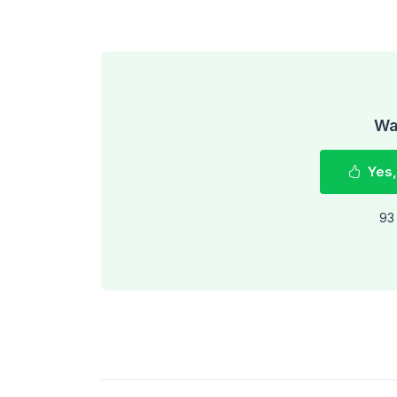
Was
Yes,
93 