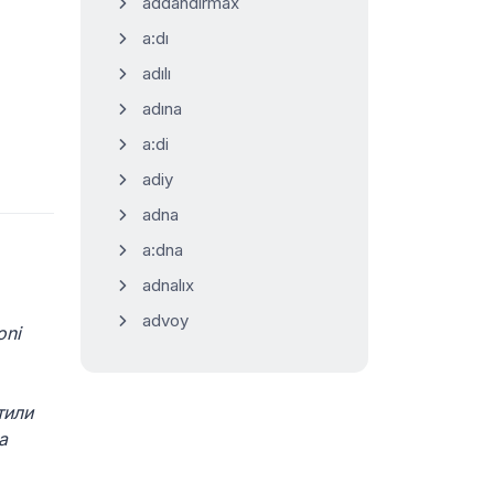
addandırmax
a:dı
adılı
adına
a:di
adiy
adna
a:dna
adnalıx
advoy
oni
тили
а