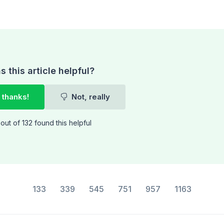
 this article helpful?
 thanks!
Not, really
out of 132 found this helpful
133
339
545
751
957
1163