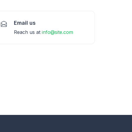
Email us
Reach us at
info@site.com