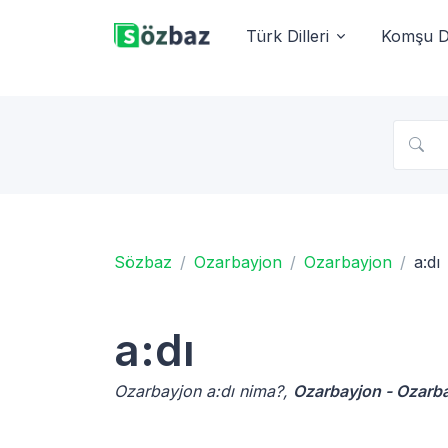
Türk Dilleri
Komşu Di
Sözbaz
Ozarbayjon
Ozarbayjon
a:dı
a:dı
Ozarbayjon a:dı nima?,
Ozarbayjon - Ozarba