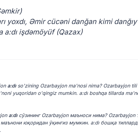
Şəmkir)
arı yoxdı, Əmir cücəni danğan kimi danğıy
da a:dı işdəmöyüf (Qazax)
jon
a:dı
so'zining Ozarbayjon ma'nosi nima? Ozarbayjon tili
'noni yuqoridan o'qingiz mumkin. a:dı boshqa tillarda ma'n
yjon
a:dı
сўзининг Ozarbayjon маъноси нима? Ozarbayjon 
 маънони юқоридан ўқингиз мумкин. a:dı бошқа тиллард
.