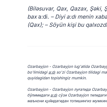
(Biləsuvar, Qax, Qazax, Şəki, 
bax
a:di.
– Diyi a:dı menin xab
(Qax); – Söyün kişi bu qalxoz
Ozarbayjon - Ozarbayjon lug'atida Ozarbay
bo'limidagi
a:dı
so'zi Ozarbayjon tilidagi ma
quyidagidan topishingiz mumkin.
Ozarbayjon - Ozarbayjon луғатида Ozarba
бўлимидаги
a:dı
сўзи Ozarbayjon тилидаги
маънони қуйидагидан топишингиз мумкин