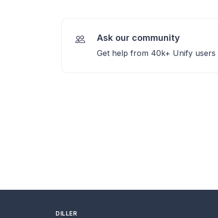
Ask our community
Get help from 40k+ Unify users
DILLER